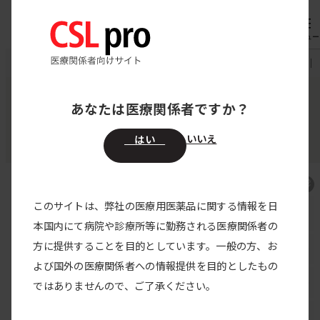
内
専用機器
オーダー
容
メニュー
を
CSL pro
製品情報
ハイゼントラ20%皮下注
よくある質問｜
ス
キ
あなたは医療関係者ですか？
pH4処理酸性人免疫グロブリン（皮下注射）
ッ
ハイゼントラ20%皮下注
プ
いいえ
はい
このサイトは、弊社の医療用医薬品に関する情報を日
ハイゼントラ TOP
本国内にて病院や診療所等に勤務される医療関係者の
方に提供することを目的としています。一般の方、お
製品特性・特徴
よび国外の医療関係者への情報提供を目的としたもの
臨床試験
ではありませんので、ご了承ください。
製品説明動画