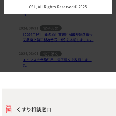
その他
2025/11/11
CSL, All Rights Reserved © 2025
エイフスチラ 静注用250 販売中止に関するご案
内
電子添文
2024/08/31
【2024年9月 紙の添付文書同梱最終製造番号_
同梱廃止初回製造番号一覧】を掲載しました。
電子添文
2024/03/01
エイフスチラ静注用 電子添文を改訂しまし
た。
くすり相談窓口