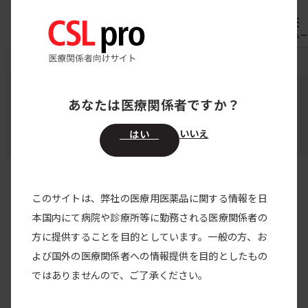
内
専用機器
オーダー
容
メニュー
を
CSL pro
お知らせ
エイフスチラ静注用
ス
キ
あなたは医療関係者ですか？
エイフスチラ静注用
ッ
プ
いいえ
はい
このサイトは、弊社の医療用医薬品に関する情報を日
すべての製品
本国内にて病院や診療所等に勤務される医療関係者の
方に提供することを目的としています。一般の方、お
すべてのカテゴリー
よび国外の医療関係者への情報提供を目的としたもの
その他
2026/02/13
ではありませんので、ご了承ください。
CSL製品 取扱特約店の情報