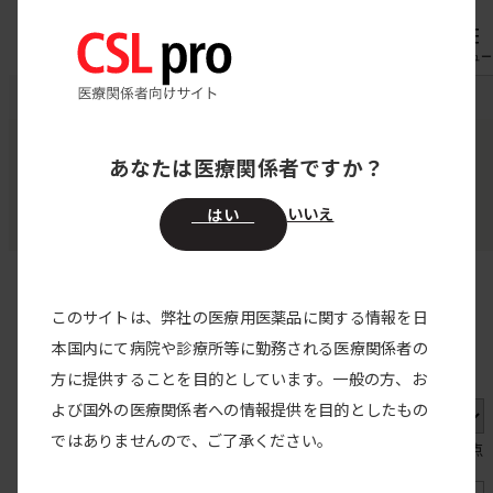
専用機器
オーダー
メニュー
CSL pro
製品の供給状況
あなたは医療関係者ですか？
製品の供給状況
いいえ
はい
取扱特約店の情報
このサイトは、弊社の医療用医薬品に関する情報を日
本国内にて病院や診療所等に勤務される医療関係者の
出荷対応の状況・出荷量の状況
方に提供することを目的としています。一般の方、お
よび国外の医療関係者への情報提供を目的としたもの
ではありませんので、ご了承ください。
2026年07月31日時点