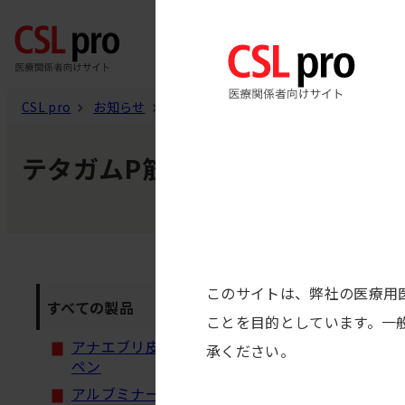
内
製品
容
を
ス
CSL pro
お知らせ
テタガムP筋注シリンジ250
キ
テタガムP筋注シリンジ250
ッ
プ
このサイトは、弊社の医療用
2025/09/26
すべての製品
テタガムP
ことを目的としています。一
アナエブリ皮下注200mg
承ください。
ペン
2025/07/22
アルブミナー5%静注
テタガムP