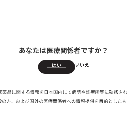
情報
領域別 医療情報
セミナー・講演会
製品の 供給状況
取扱特
あなたは医療関係者ですか？
いいえ
はい
医薬品に関する情報を日本国内にて病院や診療所等に勤務さ
供給状況
筋注シリンジ250 限定出荷解除のお知らせ
般の方、および国外の医療関係者への情報提供を目的としたも
供給状況
筋注シリンジ250 限定出荷のお知らせ