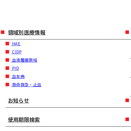
領域別医療情報
HAE
CIDP
血液腫瘍領域
PID
血友病
救命救急・止血
お知らせ
使用期限検索