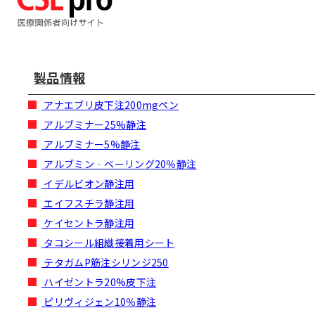
製品情報
アナエブリ皮下注200mgペン
アルブミナー25%静注
アルブミナー5%静注
アルブミン‐ベーリング20％静注
イデルビオン静注用
エイフスチラ静注用
ケイセントラ静注用
タコシール組織接着用シート
テタガムP筋注シリンジ250
ハイゼントラ20%皮下注
ピリヴィジェン10％静注