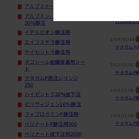
アルブミナー25%静注
2024/08/31
アルブミン‐ベーリング
【2024
20％静注
イデルビオン静注用
2024/03/14
エイフスチラ静注用
テタガムＰ
ケイセントラ静注用
タコシール組織接着用シー
2023/11/01
ト
テタガムP
テタガムP筋注シリンジ
250
2023/11/01
ハイゼントラ20%皮下注
テタガムP
ピリヴィジェン10％静注
フィブロガミンP静注用
2023/11/01
テタガムP
ベリナートP静注用500
ベリナート皮下注用2000