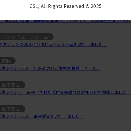
CSL, All Rights Reserved © 2025
電子添文
年9月 紙の添付文書同梱最終製造番号_同梱廃止初回製造番号一覧】を掲
インタビューフォーム
筋注シリンジ250 インタビューフォームを改訂しました。
包装
筋注シリンジ250 包装変更のご案内を掲載しました。
電子添文
筋注シリンジ 電子化された添付文書改訂のお知らせを掲載しました
電子添文
筋注シリンジ250 電子添文を改訂しました。