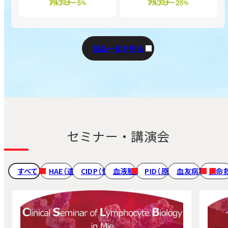
ラ
ブ
ブ
シ
の
ア
ア
静
ロ
ミ
ー
サ
ル
ル
注
ガ
ン‐
ト
ブ
ブ
ブ
用
ミ
ベ
製品一覧を見る
の
メ
ミ
ミ
の
ン
ー
サ
ニ
ナ
ナ
サ
P
リ
ブ
ュ
ー
ー
ブ
の
ン
メ
ー
5%
25%
メ
サ
グ
ニ
を
の
静
ニ
ブ
20％
ュ
開
サ
注
ュ
セミナー・講演会
メ
の
ー
く
ブ
の
ー
ニ
サ
を
メ
サ
を
ュ
ブ
開
ニ
ブ
すべて
HAE（遺伝性血管性浮腫）
CIDP（慢性炎症性脱髄性多発根神経炎）
血液腫瘍領域（無又は低ガンマグロ
PID（原発性免疫不全症候
血友病
救命
開
ー
メ
く
ュ
メ
く
を
ニ
ー
ニ
開
ュ
を
ュ
く
ー
開
ー