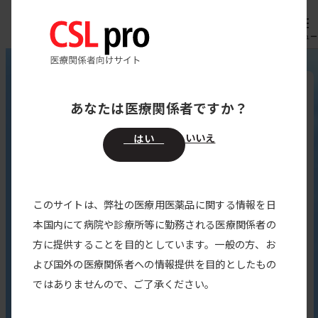
専用機器
オーダー
メニュー
製品一覧
HAE
あなたは医療関係者ですか？
遺伝性血管性浮腫
いいえ
はい
ア
ベ
このサイトは、弊社の医療用医薬品に関する情報を日
ナ
リ
本国内にて病院や診療所等に勤務される医療関係者の
エ
ナ
方に提供することを目的としています。一般の方、お
ブ
ー
よび国外の医療関係者への情報提供を目的としたもの
リ
ト
ではありませんので、ご了承ください。
ベ
皮
皮
リ
下
下