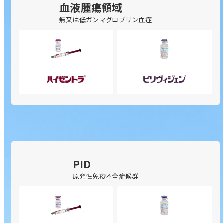
開
血液腫瘍領域
皮
10％
く
無又は低ガンマグロブリン血症
下
静
注
注
の
の
サ
サ
ハ
ピ
ブ
ブ
イ
リ
メ
メ
ゼ
ヴ
ニ
ニ
ン
ィ
ュ
ュ
ト
ジ
ー
ー
ラ
ェ
を
を
20%
ン
開
開
PID
皮
10％
く
く
原発性免疫不全症候群
下
静
注
注
の
の
サ
サ
ハ
ピ