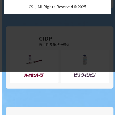
ナ
注
注
CSL, All Rights Reserved © 2025
ー
200mg
用
ト
ペ
2000
P
ン
の
静
の
サ
CIDP
注
サ
ブ
慢性性多発根神経炎
用
ブ
メ
500
メ
ニ
の
ニ
ュ
サ
ュ
ー
ハ
ピ
ブ
ー
を
イ
リ
メ
を
開
ゼ
ヴ
ニ
開
く
ン
ィ
ュ
く
ト
ジ
ー
ラ
ェ
を
20%
ン