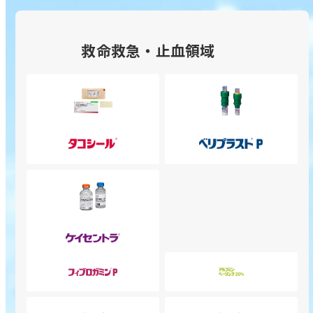
ン
ラ
を
を
静
静
開
開
注
注
救命救急・止血領域
く
く
用
用
の
の
サ
サ
ブ
ブ
タ
ベ
メ
メ
コ
リ
ニ
ニ
シ
ナ
ュ
ュ
ー
ー
ー
ー
ル
ト
を
を
ケ
組
P
開
開
イ
織
静
く
く
セ
接
注
ン
フ
ア
着
用
ト
ィ
ル
用
500