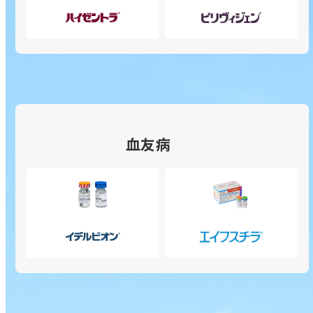
ブ
ブ
イ
リ
メ
メ
ゼ
ヴ
ニ
ニ
ン
ィ
ュ
ュ
ト
ジ
ー
ー
ラ
ェ
を
を
20%
ン
開
開
皮
10％
血友病
く
く
下
静
注
注
の
の
サ
サ
イ
エ
ブ
ブ
デ
イ
メ
メ
ル
フ
ニ
ニ
ビ
ス
ュ
ュ
オ
チ
ー
ー