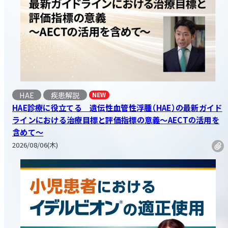
HAE
疾患解説
NEW
HAE診療に役立てる 遺伝性血管性浮腫（HAE）の最新ガイド
ラインにおける治療目標と評価指標の意義～AECTの活用を
含めて～
2026/08/06(木)