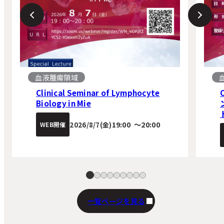
を
く
を
開
開
く
く
血液腫瘍領域
Clinical Seminar of Lymphocyte
Biology in Mie
19:00
〜
20:00
2026/8/7(金)
WEB開催
一覧ページを見る