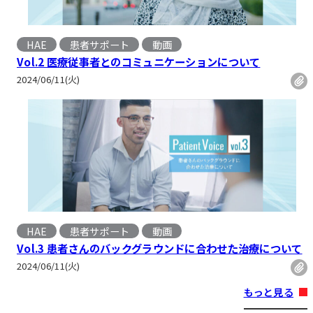
HAE
患者サポート
動画
, 
Vol.2 医療従事者とのコミュニケーションについて
2024/06/11(火)
HAE
患者サポート
動画
, 
Vol.3 患者さんのバックグラウンドに合わせた治療について
2024/06/11(火)
もっと見る