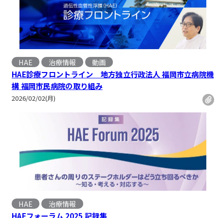
HAE
治療情報
動画
, 
HAE診療フロントライン 地方独立行政法人 福岡市立病院機
構 福岡市民病院の取り組み
2026/02/02(月)
HAE
治療情報
HAEフォーラム 2025 記録集