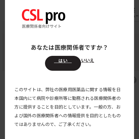
内
専用機器
オーダー
容
メニュー
を
CSL pro
製品情報
アナエブリ皮下注200mgペン
ス
キ
あなたは医療関係者ですか？
ガラダシマブ（遺伝子組換え）
ッ
アナエブリ皮下注200mgペン
プ
いいえ
はい
このサイトは、弊社の医療用医薬品に関する情報を日
アナエブリ皮下注 TOP
本国内にて病院や診療所等に勤務される医療関係者の
方に提供することを目的としています。一般の方、お
製品特性・特徴
よび国外の医療関係者への情報提供を目的としたもの
臨床試験
ではありませんので、ご了承ください。
製品説明動画