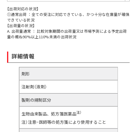
【出荷対応の状況】
①通常出荷 ：全ての受注に対応できている、かつ十分な在庫量が確保
できている状況
【出荷量の状況】
A. 出荷量通常 ： 比較対象期間の出荷量又は市場予測による予定出荷
量の概ね90%以上110%未満の出荷状況
詳細情報
剤形
注射剤（液剤）
製剤の規制区分
注）
生物由来製品、処方箋医薬品
注）注意−医師等の処方箋により使用すること