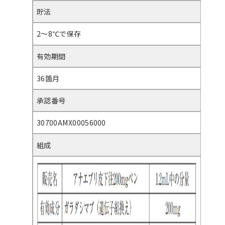
貯法
2～8℃で保存
有効期間
36箇月
承認番号
30700AMX00056000
組成