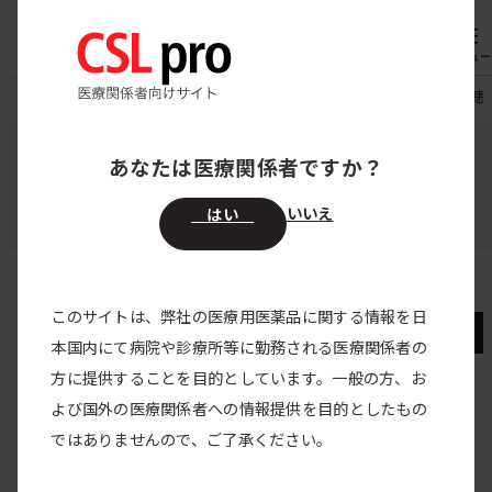
内
専用機器
オーダー
容
メニュー
を
CSL pro
領域別医療情報
HAE
HAE（遺伝性血管性浮腫）の
ス
キ
あなたは医療関係者ですか？
領域別医療情報
ッ
HAE（遺伝性血管性浮腫）
プ
いいえ
はい
このサイトは、弊社の医療用医薬品に関する情報を日
HAE（遺伝性血管性浮腫）
本国内にて病院や診療所等に勤務される医療関係者の
方に提供することを目的としています。一般の方、お
HAEトップ
よび国外の医療関係者への情報提供を目的としたもの
ではありませんので、ご了承ください。
疾患解説