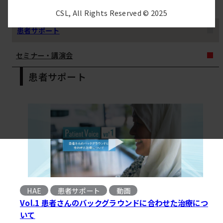
治療情報
CSL, All Rights Reserved © 2025
患者サポート
セミナー・講演会
患者サポート
HAE
患者サポート
動画
, 
Vol.1 患者さんのバックグラウンドに合わせた治療につ
いて