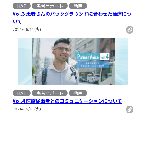
HAE
患者サポート
動画
, 
Vol.3 患者さんのバックグラウンドに合わせた治療につ
いて
2024/06/11(火)
HAE
患者サポート
動画
, 
Vol.4 医療従事者とのコミュニケーションについて
2024/06/11(火)