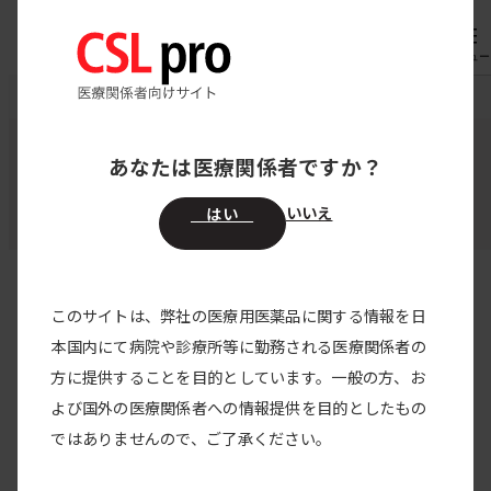
内
専用機器
オーダー
容
メニュー
を
CSL pro
お知らせ
ベリプラストPコンビセット組織接着用
ス
キ
あなたは医療関係者ですか？
ベリプラストPコンビセット組織接着用
ッ
プ
いいえ
はい
このサイトは、弊社の医療用医薬品に関する情報を日
すべての製品
本国内にて病院や診療所等に勤務される医療関係者の
方に提供することを目的としています。一般の方、お
すべてのカテゴリー
よび国外の医療関係者への情報提供を目的としたもの
インタビューフォーム
2026/04/01
ではありませんので、ご了承ください。
ベリプラスト インタビューフォームを改訂しま
した。