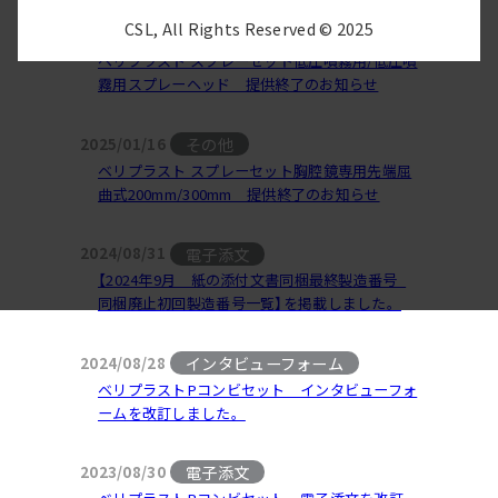
CSL, All Rights Reserved © 2025
その他
2025/01/16
ベリプラスト スプレーセット低圧噴霧用/低圧噴
霧用スプレーヘッド 提供終了のお知らせ
その他
2025/01/16
ベリプラスト スプレーセット胸腔鏡専用先端屈
曲式200mm/300mm 提供終了のお知らせ
電子添文
2024/08/31
【2024年9月 紙の添付文書同梱最終製造番号_
同梱廃止初回製造番号一覧】を掲載しました。
インタビューフォーム
2024/08/28
ベリプラストPコンビセット インタビューフォ
ームを改訂しました。
電子添文
2023/08/30