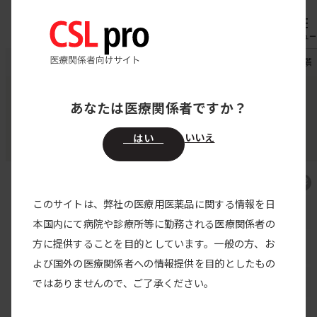
内
専用機器
オーダー
容
メニュー
を
CSL pro
製品情報
アナエブリ皮下注200mgペン
よくある質
ス
キ
あなたは医療関係者ですか？
ガラダシマブ（遺伝子組換え）
ッ
アナエブリ皮下注200mgペン
プ
いいえ
はい
このサイトは、弊社の医療用医薬品に関する情報を日
アナエブリ皮下注 TOP
本国内にて病院や診療所等に勤務される医療関係者の
方に提供することを目的としています。一般の方、お
製品特性・特徴
よび国外の医療関係者への情報提供を目的としたもの
臨床試験
ではありませんので、ご了承ください。
製品説明動画