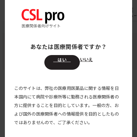
内
専用機器
オーダー
容
メニュー
を
CSL pro
製品情報
耳鼻咽喉科
ス
キ
あなたは医療関係者ですか？
耳鼻咽喉科
ッ
プ
いいえ
はい
このサイトは、弊社の医療用医薬品に関する情報を日
すべての製品
本国内にて病院や診療所等に勤務される医療関係者の
方に提供することを目的としています。一般の方、お
すべてのカテゴリー
よび国外の医療関係者への情報提供を目的としたもの
2026/04/01
ではありませんので、ご了承ください。
アナエブリ皮下注200mgペン