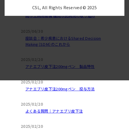
2026/02/02
CSL, All Rights Reserved © 2025
HAE診療フロントライン 地方独立行政法人 福
岡市立病院機構 福岡市民病院の取り組み
2025/06/30
座談会：希少疾患におけるShared Decision
Making（SDM）のこれから
2025/02/20
アナエブリ皮下注200mgペン 製品特性
2025/02/20
アナエブリ皮下注200mgペン 投与方法
2025/02/20
よくある質問｜アナエブリ皮下注
2025/02/20