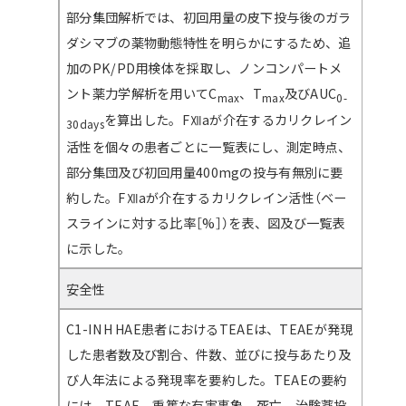
部分集団解析では、初回用量の皮下投与後のガラ
ダシマブの薬物動態特性を明らかにするため、追
加のPK/PD用検体を採取し、ノンコンパートメ
ント薬力学解析を用いてC
、T
及びAUC
max
max
0-
を算出した。FⅫaが介在するカリクレイン
30days
活性を個々の患者ごとに一覧表にし、測定時点、
部分集団及び初回用量400mgの投与有無別に要
約した。FⅫaが介在するカリクレイン活性（ベー
スラインに対する比率［%］）を表、図及び一覧表
に示した。
安全性
C1-INH HAE患者におけるTEAEは、TEAEが発現
した患者数及び割合、件数、並びに投与あたり及
び人年法による発現率を要約した。TEAEの要約
には、TEAE、重篤な有害事象、死亡、治験薬投