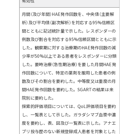
有効性
月間（及び年間）HAE発作回数を、中央値（主要解
析）及び平均値（副次解析）を対応する95%信頼区
間とともに記述統計量で示した。レスポンダーの
例数及び割合を対応する95%信頼区間とともに示
した。観察期に対する治療期のHAE発作回数の減
少率が50%以上である患者をレスポンダーに分類
した。要時治療（急性期治療）を要した月間HAE発
作回数について、特定の薬剤を服用した患者の例
数及びその割合を要約した。中等度又は重度の月
間HAE発作回数を要約した。SGARTの結果は来
院別に要約した。
探索的評価項目については、QoL評価項目を要約
し、一覧表として示した。ガラダシマブ血漿中濃
度を要約し、表、図及び一覧表に示した。アナエ
ブリ投与歴のない新規登録成人患者を対象とした