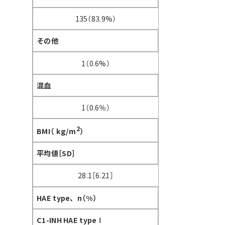
135（83.9%）
その他
1（0.6%）
混血
1（0.6％）
2
BMI（ kg/m
）
平均値［SD］
28.1［6.21］
HAE type、n（%）
C1-INH HAE typeⅠ