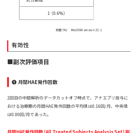
1 （0.6%）
例数（%） MedDRA version 25.1
有効性
■副次評価項目
❶ 月間HA
E発作回数
2回目の中間解析のデータカットオフ時点で、アナエブリ投与に
おける治療期の月間HAE発作回数の平均値は0.16回/月、中央値
は0.00回/月であった。
月間HAE
発作回数（All Treated Subjects Analysis Set）
副