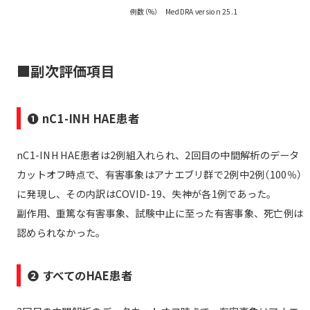
例数（%） MedDRA version 25.1
■副次評価項目
❶ nC1-INH HAE患者
nC1-INH HAE患者は2例組入れられ、2回目の中間解析のデータ
カットオフ時点で、有害事象はアナエブリ群で2例中2例（100％）
に発現し、その内訳はCOVID-19、失神が各1例であった。
副作用、重篤な有害事象、試験中止に至った有害事象、死亡例は
認められなかった。
❷ すべてのHAE患者