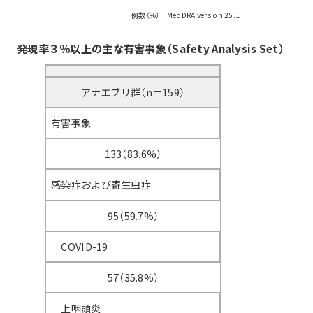
例数（%） MedDRA version 25.1
発現率３％以上の主な有害事象（Safety Analysis Set）
アナエブリ群（n＝159）
有害事象
133（83.6%）
感染症および寄生虫症
95（59.7%）
COVID-19
57（35.8%）
上咽頭炎