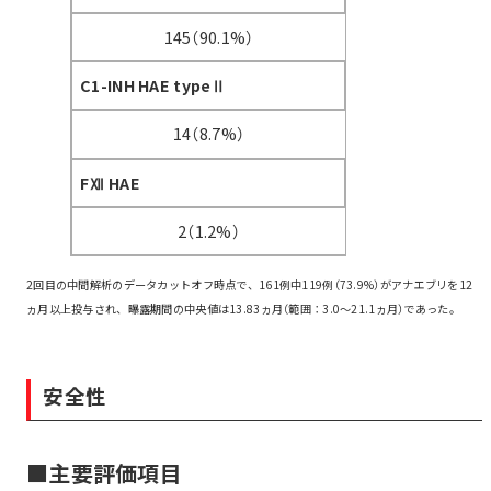
145（90.1%）
C1-INH HAE typeⅡ
14（8.7%）
FⅫ HAE
2（1.2%）
2回目の中間解析のデータカットオフ時点で、161例中119例（73.9%）がアナエブリを12
ヵ月以上投与され、曝露期間の中央値は13.83ヵ月（範囲：3.0～21.1ヵ月）であった。
安全性
■主要評価項目