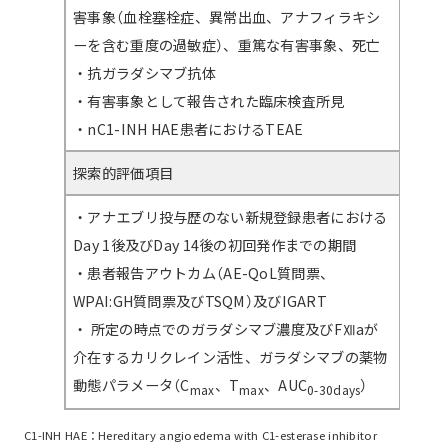
害事象（血栓塞栓症、異常出血、アナフィラキシ
ーを含む重度の過敏症）、重篤な有害事象、死亡
・抗ガラダシマブ抗体
・有害事象として報告された臨床検査所見
・nC1-INH HAE患者におけるTEAE
探索的評価項目
・アナエブリ投与歴のない新規登録患者における
Day 1後及びDay 14後の初回発作までの期間
・患者報告アウトカム（AE-QoL質問票、
WPAI:GH質問票及びTSQM）及びIGART
・ 所定の時点でのガラダシマブ濃度及びFⅫaが
介在するカリクレイン活性、ガラダシマブの薬物
動態パラメータ（C
、T
、AUC
）
max
max
0-30days
C1-INH HAE：Hereditary angioedema with C1-esterase inhibitor