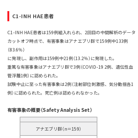
C1-INH HAE患者
C1-INH HAE患者は159例組入れられ、2回目の中間解析のデータ
カットオフ時点で、有害事象はアナエブリ群で159例中133例
（83.6％）
に発現し、副作用は159例中21例（13.2％）に発現した。
重篤な有害事象はアナエブリ群で3例（COVID-19 2例、遺伝性血
管浮腫1例）に認められた。
試験中止に至った有害事象は2例（注射部位刺激感、気分動揺各1
例）に認められた。死亡例は認められなかった。
有害事象の概要（Safety Analysis Set）
アナエブリ群（n＝159）