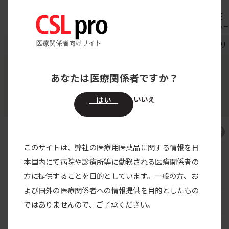
内
専用機器
オーダー
容
メニュー
を
CSL pro
製品情報
アナエブリ皮下注200mgペン
アナエブリ皮
ス
キ
あなたは医療関係者ですか？
ガラダシマブ（遺伝子組換え）
ッ
アナエブリ皮下注200mgペン
プ
いいえ
はい
このサイトは、弊社の医療用医薬品に関する情報を日
アナエブリ皮下注 TOP
本国内にて病院や診療所等に勤務される医療関係者の
方に提供することを目的としています。一般の方、お
製品特性・特徴
よび国外の医療関係者への情報提供を目的としたもの
臨床試験
ではありませんので、ご了承ください。
製品説明動画