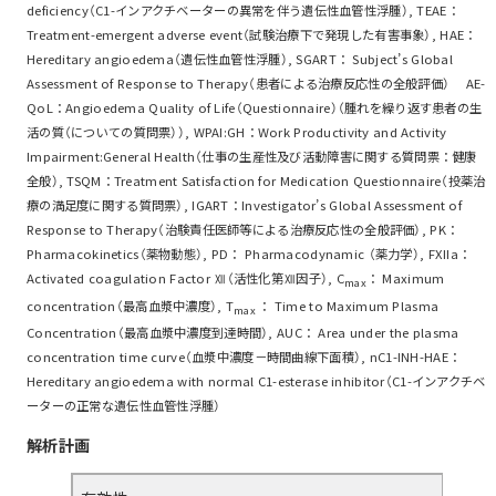
deficiency（C1-インアクチベーターの異常を伴う遺伝性血管性浮腫）, TEAE：
Treatment-emergent adverse event（試験治療下で発現した有害事象）, HAE：
Hereditary angioedema（遺伝性血管性浮腫）, SGART： Subject’s Global
Assessment of Response to Therapy（患者による治療反応性の全般評価） AE-
QoL：Angioedema Quality of Life（Questionnaire）（腫れを繰り返す患者の生
活の質（についての質問票））, WPAI:GH：Work Productivity and Activity
Impairment:General Health（仕事の生産性及び活動障害に関する質問票：健康
全般）, TSQM：Treatment Satisfaction for Medication Questionnaire（投薬治
療の満足度に関する質問票）, IGART：Investigator’s Global Assessment of
Response to Therapy（治験責任医師等による治療反応性の全般評価）, PK：
Pharmacokinetics（薬物動態）, PD： Pharmacodynamic （薬力学）, FXIIa：
Activated coagulation Factor Ⅻ（活性化第Ⅻ因子）, C
： Maximum
max
concentration（最高血漿中濃度）, T
： Time to Maximum Plasma
max
Concentration（最高血漿中濃度到達時間）, AUC： Area under the plasma
concentration time curve（血漿中濃度－時間曲線下面積）, nC1-INH-HAE：
Hereditary angioedema with normal C1-esterase inhibitor（C1-インアクチベ
ーターの正常な遺伝性血管性浮腫）
解析計画