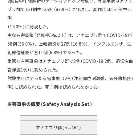
2回目の中間解析のデータカットオフ時点で、有害事象はアナエ
ブリ群で161例中135例（83.9％）に発現し、副作用は161例中21
例
（13.0％）に発現した。
主な有害事象（発現率5%以上）は、アナエブリ群でCOVID-19が
58例（36.0％）、上咽頭炎が27例（16.8％）、インフルエンザ、注
射部位紅斑が各11例（6.8％）であった。
重篤な有害事象はアナエブリ群で3例（COVID-19 2例、遺伝性血
管浮腫1例）に認められた。
試験中止に至った有害事象は2例（注射部位刺激感、気分動揺各1
例）に認められた。死亡例は認められなかった。
有害事象の概要（Safety Analysis Set）
アナエブリ群（n＝161）