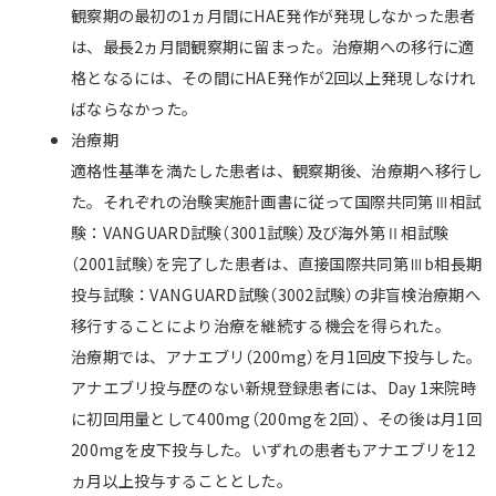
観察期の最初の1ヵ月間にHAE発作が発現しなかった患者
は、最長2ヵ月間観察期に留まった。治療期への移行に適
格となるには、その間にHAE発作が2回以上発現しなけれ
ばならなかった。
治療期
適格性基準を満たした患者は、観察期後、治療期へ移行し
た。それぞれの治験実施計画書に従って国際共同第Ⅲ相試
験：VANGUARD試験（3001試験）及び海外第Ⅱ相試験
（2001試験）を完了した患者は、直接国際共同第Ⅲb相長期
投与試験：VANGUARD試験（3002試験）の非盲検治療期へ
移行することにより治療を継続する機会を得られた。
治療期では、アナエブリ（200mg）を月1回皮下投与した。
アナエブリ投与歴のない新規登録患者には、Day 1来院時
に初回用量として400mg（200mgを2回）、その後は月1回
200mgを皮下投与した。いずれの患者もアナエブリを12
ヵ月以上投与することとした。