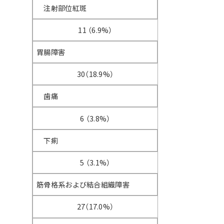
注射部位紅斑
11 （6.9%）
胃腸障害
30（18.9%）
歯痛
6 （3.8%）
下痢
5 （3.1%）
筋骨格系および結合組織障害
27（17.0%）