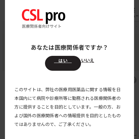
内
専用機器
オーダー
容
メニュー
を
CSL pro
製品情報
フィブロガミンP静注用
よくある質問｜
ス
キ
あなたは医療関係者ですか？
ヒト血漿由来乾燥血液凝固第XIII因子
ッ
フィブロガミンP静注用
プ
いいえ
はい
このサイトは、弊社の医療用医薬品に関する情報を日
フィブロガミンP TOP
本国内にて病院や診療所等に勤務される医療関係者の
方に提供することを目的としています。一般の方、お
よくある質問
よび国外の医療関係者への情報提供を目的としたもの
ではありませんので、ご了承ください。
使用期限検索