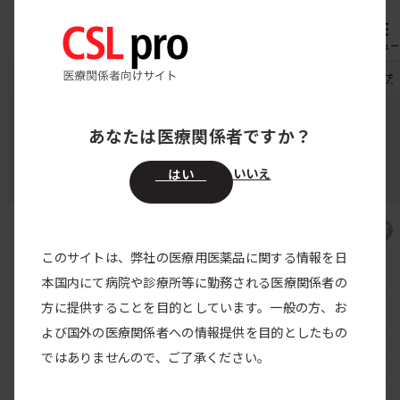
内
専用機器
オーダー
容
メニュー
を
CSL pro
製品情報
エイフスチラ静注用
エイフスチラ 投与方
ス
キ
あなたは医療関係者ですか？
ロノクトコグ アルファ（遺伝子組換え）
ッ
エイフスチラ静注用
プ
いいえ
はい
このサイトは、弊社の医療用医薬品に関する情報を日
エイフスチラ TOP
本国内にて病院や診療所等に勤務される医療関係者の
方に提供することを目的としています。一般の方、お
製品特性・特徴
よび国外の医療関係者への情報提供を目的としたもの
臨床試験
ではありませんので、ご了承ください。