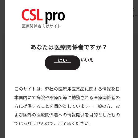
内
専用機器
オーダー
容
メニュー
を
CSL pro
お知らせ
ス
キ
あなたは医療関係者ですか？
お知らせ
ッ
プ
いいえ
はい
このサイトは、弊社の医療用医薬品に関する情報を日
すべての製品
本国内にて病院や診療所等に勤務される医療関係者の
方に提供することを目的としています。一般の方、お
すべてのカテゴリー
よび国外の医療関係者への情報提供を目的としたもの
包装
2024/04/01
ではありませんので、ご了承ください。
アルブミン‐ベーリング20％静注10.0g/50mLの包装変更
のご案内を掲載しました。