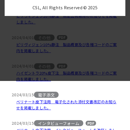
CSL, All Rights Reserved © 2025
供給状況
2024/04/01
ピリヴィジェン10%静注 限定出荷解除のお知らせを掲載
しました。
その他
2024/04/01
PDF
ピリヴィジェン10%静注 製品概要及び各種コードのご案
内を掲載しました。
その他
2024/04/01
PDF
ハイゼントラ20%皮下注 製品概要及び各種コードのご案
内を掲載しました。
電子添文
2024/03/15
ベリナート皮下注用 電子化された添付文書改訂のお知ら
せを掲載しました。
インタビューフォーム
2024/03/15
PDF