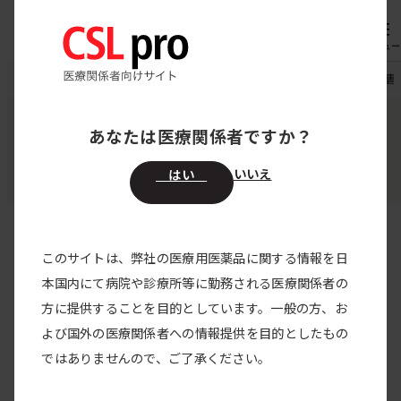
専用機器
オーダー
メニュー
CSL pro
お知らせ
ベリナート皮下注用 電子化された添付文書
あなたは医療関係者ですか？
お知らせ
いいえ
はい
このサイトは、弊社の医療用医薬品に関する情報を日
すべての製品
本国内にて病院や診療所等に勤務される医療関係者の
方に提供することを目的としています。一般の方、お
すべてのカテゴリー
よび国外の医療関係者への情報提供を目的としたもの
ベリナート皮下注用 電子化され
ではありませんので、ご了承ください。
た添付文書改訂のお知らせを掲載