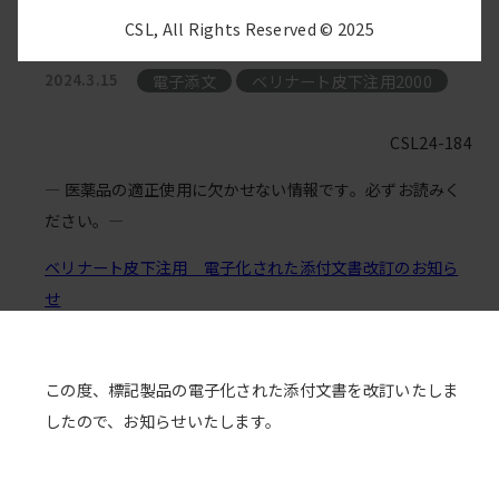
しました。
CSL, All Rights Reserved © 2025
電子添文
ベリナート皮下注用2000
2024.3.15
CSL24-184
― 医薬品の適正使用に欠かせない情報です。必ずお読みく
ださい。―
ベリナート皮下注用 電子化された添付文書改訂のお知ら
せ
この度、標記製品の電子化された添付文書を改訂いたしま
したので、お知らせいたします。