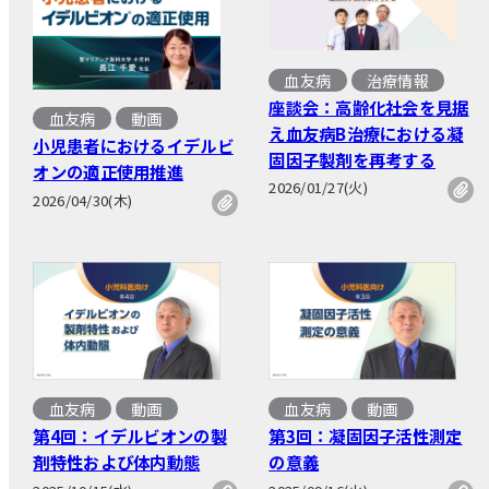
血友病
治療情報
座談会：高齢化社会を見据
血友病
動画
え血友病B治療における凝
小児患者におけるイデルビ
固因子製剤を再考する
オンの適正使用推進
2026/01/27(火)
2026/04/30(木)
血友病
動画
血友病
動画
第4回：イデルビオンの製
第3回：凝固因子活性測定
剤特性および体内動態
の意義