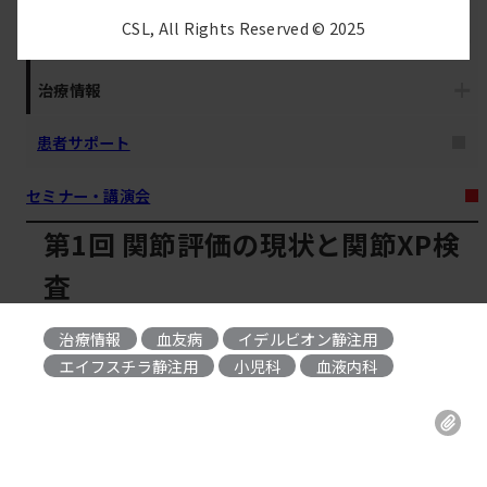
CSL, All Rights Reserved © 2025
疾患解説
治療情報
患者サポート
セミナー・講演会
第1回 関節評価の現状と関節XP検
査
治療情報
血友病
イデルビオン静注用
, 
, 
エイフスチラ静注用
小児科
血液内科