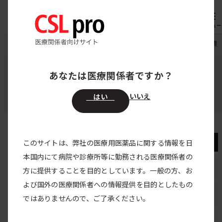
内
専用機器
オーダー
容
メニュー
を
CSL pro
領域別医療情報
血友病
第1回 関節評価の現状と関
ス
キ
あなたは医療関係者ですか？
領域別医療情報
ッ
血友病
プ
いいえ
はい
血友病
このサイトは、弊社の医療用医薬品に関する情報を日
本国内にて病院や診療所等に勤務される医療関係者の
血友病トップ
方に提供することを目的としています。一般の方、お
よび国外の医療関係者への情報提供を目的としたもの
Shared Decision Making
ではありませんので、ご了承ください。
動画で学ぶ 血友病治療