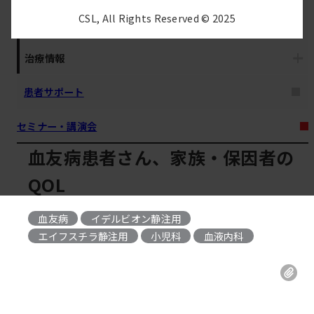
CSL, All Rights Reserved © 2025
疾患解説
治療情報
患者サポート
セミナー・講演会
血友病患者さん、家族・保因者の
QOL
血友病
イデルビオン静注用
, 
, 
エイフスチラ静注用
小児科
血液内科