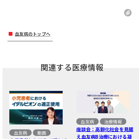
血友病のトップへ
関連する医療情報
血友病
治療情報
座談会：高齢化社会を見据
血友病
動画
え血友病B治療における凝