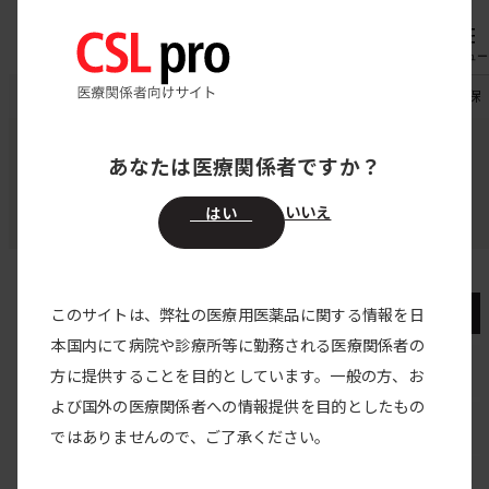
内
専用機器
オーダー
容
メニュー
を
CSL pro
領域別医療情報
血友病
血友病患者さん、家族・保因
ス
キ
あなたは医療関係者ですか？
領域別医療情報
ッ
血友病
プ
いいえ
はい
血友病
このサイトは、弊社の医療用医薬品に関する情報を日
本国内にて病院や診療所等に勤務される医療関係者の
血友病トップ
方に提供することを目的としています。一般の方、お
よび国外の医療関係者への情報提供を目的としたもの
Shared Decision Making
ではありませんので、ご了承ください。
動画で学ぶ 血友病治療