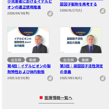
小児患者におけるイデルビ
固因子製剤を再考する
オンの適正使用推進
2026/01/27(火)
2026/04/30(木)
血友病
動画
血友病
動画
第4回：イデルビオンの製
第3回：凝固因子活性測定
剤特性および体内動態
の意義
2025/10/15(水)
2025/09/16(火)
医療情報一覧へ