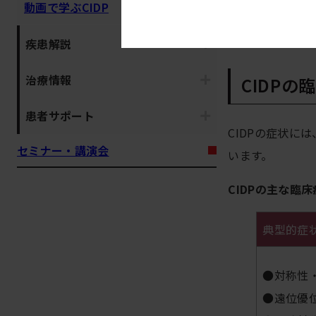
動画で学ぶCIDP
疾患解説
治療情報
CIDPの
患者サポート
CIDPの症状
セミナー・講演会
います。
CIDPの主な臨
典型的症
●対称性
●遠位優