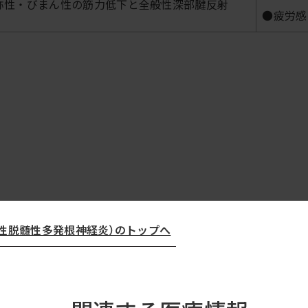
称性・びまん性の筋力低下と全般性深部腱反射
●疲労感
炎症性脱髄性多発根神経炎）のトップへ