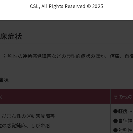
CSL, All Rights Reserved © 2025
臨床症状
には、対称性の運動感覚障害などの典型的症状のほか、疼痛、自
床症状
状
その他の
●軽度～
・びまん性の運動感覚障害
●自律神
位の感覚鈍麻、しびれ感
●対称性