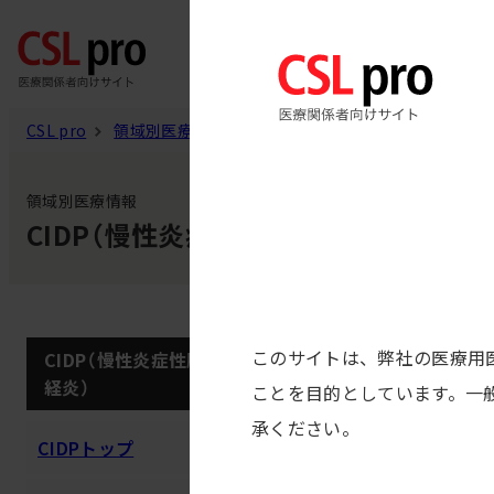
内
製品
容
を
ス
CSL pro
領域別医療情報
CIDP
CIDPの臨床症状
キ
ッ
領域別医療情報
CIDP（慢性炎症性脱髄性多発根神経炎
プ
CIDP
このサイトは、弊社の医療用
CIDP（慢性炎症性脱髄性多発根神
経炎）
ことを目的としています。一
疾患解説
承ください。
, 
CIDPトップ