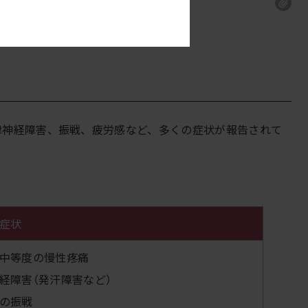
律神経障害、振戦、疲労感など、多くの症状が報告されて
症状
中等度の慢性疼痛
経障害（発汗障害など）
の振戦