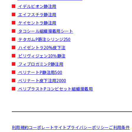
イデルビオン静注用
エイフスチラ静注用
ケイセントラ静注用
タコシール組織接着用シート
テタガムP筋注シリンジ250
ハイゼントラ20%皮下注
ピリヴィジェン10％静注
フィブロガミンP静注用
ベリナートP静注用500
ベリナート皮下注用2000
ベリプラストPコンビセット組織接着用
利用規約
コーポレートサイト
プライバシーポリシー
ご利用条件