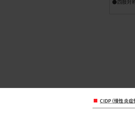
●四肢対
CIDP（慢性