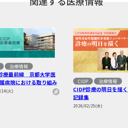
関連する医療情報
治療情報
P 診療最前線 京都大学医
CIDP
治療情報
属病院における取り組み
CIDP診療の明日を描く
/14(火)
記録集
2026/02/25(水)