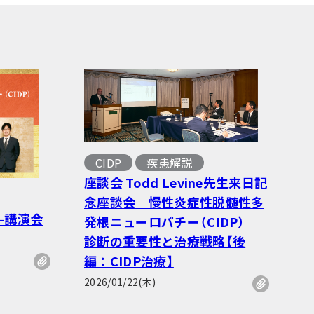
CIDP
疾患解説
座談会 Todd Levine先生来日記
念座談会 慢性炎症性脱髄性多
-講演会
発根ニューロパチー（CIDP）
診断の重要性と治療戦略【後
編：CIDP治療】
2026/01/22(木)