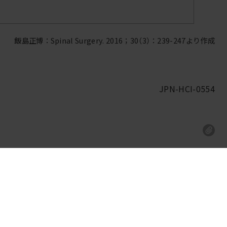
飯島正博：Spinal Surgery. 2016；30（3）：239-247より作成
JPN-HCI-0554