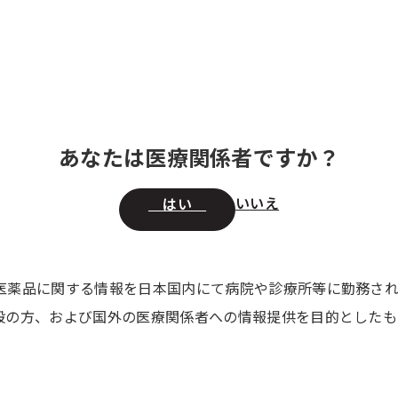
情報
領域別 医療情報
セミナー・講演会
製品の 供給状況
取扱特
あなたは医療関係者ですか？
）
いいえ
はい
の臨床症状
医薬品に関する情報を日本国内にて病院や診療所等に勤務さ
般の方、および国外の医療関係者への情報提供を目的としたも
CIDP
ハイゼントラ20%皮下注
ピリヴィジェン10％