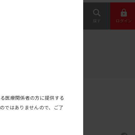
専用機器 オー
約店の情報
ダー
お問い合わせ
探す
ログイン
れる医療関係者の方に提供する
のではありませんので、ご了
静注
脳神経内科