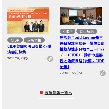
CIDP
疾患解説
座談会 Todd Levine先生
CIDP
治療情報
来日記念座談会 慢性炎症
CIDP診療の明日を描く-講
性脱髄性多発根ニューロパ
演会記録集
チー（CIDP） 診断の重要
2026/02/25(水)
性と治療戦略【後編：CIDP
治療】
2026/01/22(木)
医療情報一覧へ