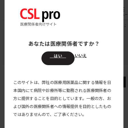
内
専用機器
オーダー
容
メニュー
を
CSL pro
領域別医療情報
CIDP
慢性炎症性脱髄性多発根ニュー
ス
キ
あなたは医療関係者ですか？
領域別医療情報
ッ
CIDP（慢性炎症性脱髄性多発根神経炎）
プ
いいえ
はい
CIDP（慢性炎症性脱髄性多発根神経炎）
このサイトは、弊社の医療用医薬品に関する情報を日
本国内にて病院や診療所等に勤務される医療関係者の
CIDPトップ
方に提供することを目的としています。一般の方、お
よび国外の医療関係者への情報提供を目的としたもの
動画で学ぶCIDP
ではありませんので、ご了承ください。
疾患解説