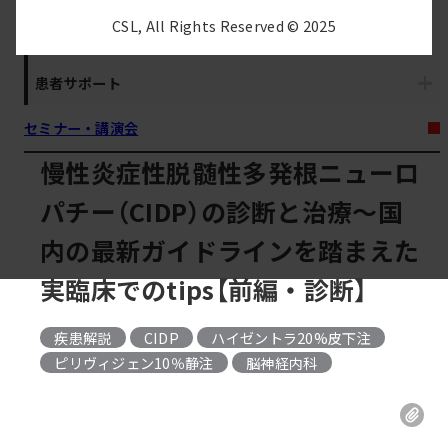
CSL, All Rights Reserved © 2025
治療情報
患者サポート
セミナー・講演会
慢性炎症性脱髄性多発根ニューロ
パチー（CIDP）の診断と治療～国
内の最新ガイドラインを踏まえた
実臨床でのtips【前編・診断】
疾患解説
CIDP
ハイゼントラ20%皮下注
, 
ピリヴィジェン10％静注
脳神経内科