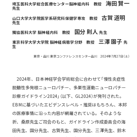
海田 賢一
埼玉医科大学総合医療センター脳神経内科 教授
先生
古賀 道明
山口大学大学院医学系研究科保健学専攻 教授
先生
国分 則人
獨協医科大学 脳神経内科 教授
先生
三澤 園子
東京科学大学大学院 脳神経病態学分野 教授
先
生
東京・品川 東京コンファレンスセンター品川 2024年7月27日（土）
2024年、日本神経学会学術総会に合わせて「慢性炎症性
脱髄性多発根ニューロパチー、多巣性運動ニューロパチー
診療ガイドライン2024」（以下、GL2024）が発刊された。
EBMに基づいたエビデンスレベル・推奨はもちろん、本邦
の医療事情に沿った内容が網羅されている。そのような
折、桑原先生ご司会のもと、ガイドライン作成委員会の海
田先生、国分先生、古賀先生、国分先生、三澤先生、鈴木