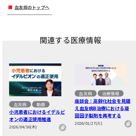
血友病のトップへ
関連する医療情報
血友病
治療情報
座談会：高齢化社会を見据
血友病
動画
え血友病B治療における凝
小児患者におけるイデルビ
固因子製剤を再考する
オンの適正使用推進
2026/01/27(火)
2026/04/30(木)