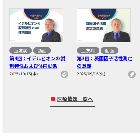
血友病
動画
血友病
動画
第4回：イデルビオンの製
第3回：凝固因子活性測定
剤特性および体内動態
の意義
2025/10/15(水)
2025/09/16(火)
医療情報一覧へ