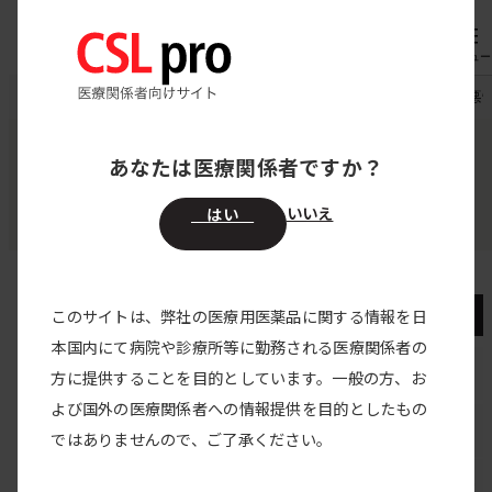
内
専用機器
オーダー
容
メニュー
を
CSL pro
領域別医療情報
血友病
第8回 血友病患者さんの悪
ス
キ
あなたは医療関係者ですか？
領域別医療情報
ッ
血友病
プ
いいえ
はい
血友病
このサイトは、弊社の医療用医薬品に関する情報を日
本国内にて病院や診療所等に勤務される医療関係者の
血友病トップ
方に提供することを目的としています。一般の方、お
よび国外の医療関係者への情報提供を目的としたもの
Shared Decision Making
ではありませんので、ご了承ください。
動画で学ぶ 血友病治療