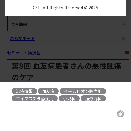
CSL, All Rights Reserved © 2025
疾患解説
治療情報
患者サポート
セミナー・講演会
第8回 血友病患者さんの悪性腫瘍
のケア
治療情報
血友病
イデルビオン静注用
, 
, 
エイフスチラ静注用
小児科
血液内科