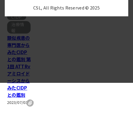
CSL, All Rights Reserved © 2025
CIDP
治療情
報
類似疾患の
専門医から
みたCIDP
との鑑別 第
1回 ATTRv
アミロイド
ーシスから
みたCIDP
との鑑別
2023/07/03(月)