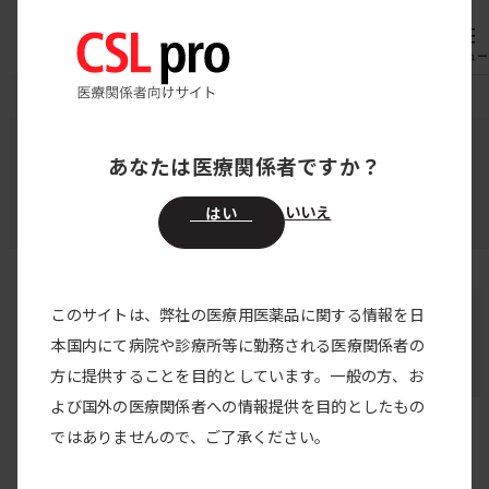
専用機器
オーダー
メニュー
CSL pro
著者・監修者
関島 良樹 先生
あなたは医療関係者ですか？
監修者・登壇者・著者
いいえ
はい
関島 良樹 先生
このサイトは、弊社の医療用医薬品に関する情報を日
本国内にて病院や診療所等に勤務される医療関係者の
信州大学医学部 脳神経内科，リウマチ・膠原病
方に提供することを目的としています。一般の方、お
内科 教授
よび国外の医療関係者への情報提供を目的としたもの
ではありませんので、ご了承ください。
関島 良樹 先生の記事