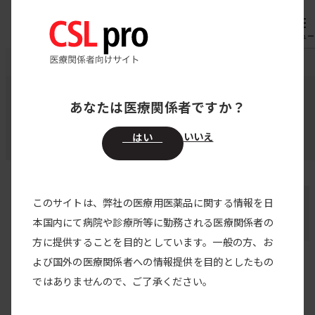
専用機器
オーダー
メニュー
CSL pro
著者・監修者
今井 富裕 先生
あなたは医療関係者ですか？
監修者・登壇者・著者
いいえ
はい
今井 富裕 先生
このサイトは、弊社の医療用医薬品に関する情報を日
本国内にて病院や診療所等に勤務される医療関係者の
国立病院機構箱根病院／院長
方に提供することを目的としています。一般の方、お
よび国外の医療関係者への情報提供を目的としたもの
今井 富裕 先生の記事
ではありませんので、ご了承ください。
記事はありません。