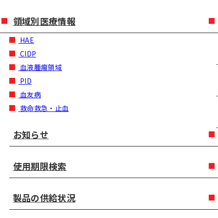
領域別医療情報
HAE
CIDP
血液腫瘍領域
PID
血友病
救命救急・止血
お知らせ
使用期限検索
製品の供給状況