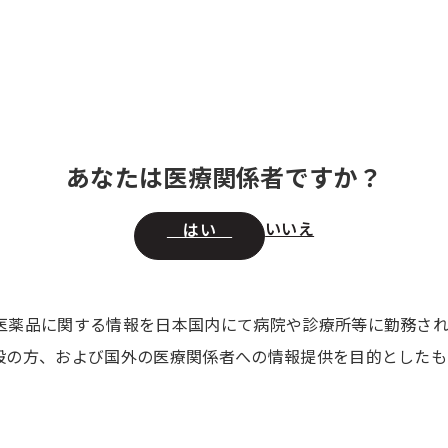
情報
領域別 医療情報
セミナー・講演会
製品の 供給状況
取扱特
あなたは医療関係者ですか？
いいえ
はい
医薬品に関する情報を日本国内にて病院や診療所等に勤務さ
般の方、および国外の医療関係者への情報提供を目的としたも