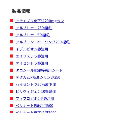
製品情報
アナエブリ皮下注200mgペン
アルブミナー25%静注
アルブミナー5%静注
アルブミン‐ベーリング20％静注
イデルビオン静注用
エイフスチラ静注用
ケイセントラ静注用
タコシール組織接着用シート
テタガムP筋注シリンジ250
ハイゼントラ20%皮下注
ピリヴィジェン10％静注
フィブロガミンP静注用
ベリナートP静注用500
ベリナート皮下注用2000