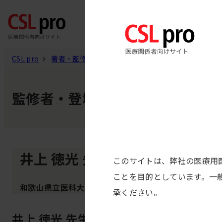
製品
CSL pro
著者・監修者
井上 徳光 先生
監修者・登壇者・著者
井上 徳光 先生
このサイトは、弊社の医療用
ことを目的としています。一
和歌山県立医科大学 分子遺伝学
承ください。
井上 徳光 先生の記事