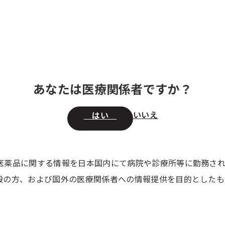
情報
領域別 医療情報
セミナー・講演会
製品の 供給状況
取扱特
あなたは医療関係者ですか？
いいえ
はい
医薬品に関する情報を日本国内にて病院や診療所等に勤務さ
般の方、および国外の医療関係者への情報提供を目的としたも