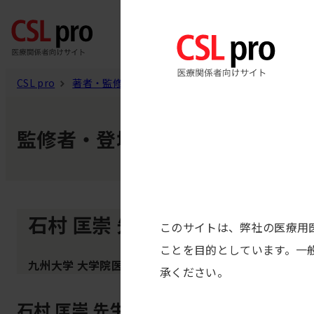
製品
CSL pro
著者・監修者
石村 匡崇 先生
監修者・登壇者・著者
石村 匡崇 先生
このサイトは、弊社の医療用
ことを目的としています。一
九州大学 大学院医学研究院 成長発達医学 講師
承ください。
石村 匡崇 先生の記事