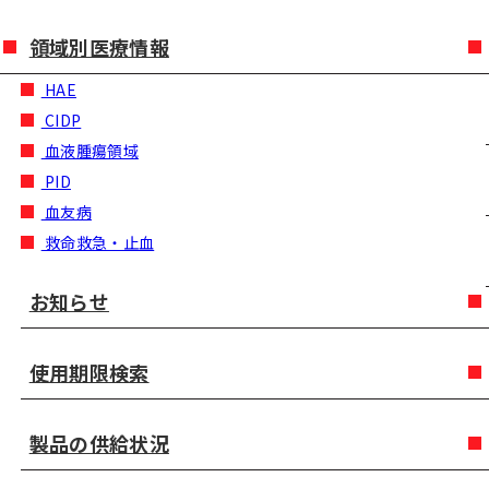
領域別医療情報
HAE
CIDP
血液腫瘍領域
PID
血友病
救命救急・止血
お知らせ
使用期限検索
製品の供給状況