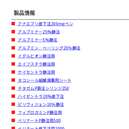
製品情報
アナエブリ皮下注200mgペン
アルブミナー25%静注
アルブミナー5%静注
アルブミン‐ベーリング20％静注
イデルビオン静注用
エイフスチラ静注用
ケイセントラ静注用
タコシール組織接着用シート
テタガムP筋注シリンジ250
ハイゼントラ20%皮下注
ピリヴィジェン10％静注
フィブロガミンP静注用
ベリナートP静注用500
ベリナート皮下注用2000