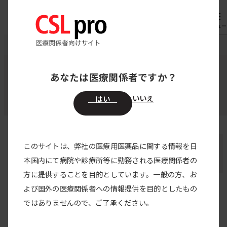
専用機器
オーダー
メニュー
CSL pro
著者・監修者
髙橋 公一 さん
あなたは医療関係者ですか？
監修者・登壇者・著者
いいえ
はい
髙橋 公一 さん
このサイトは、弊社の医療用医薬品に関する情報を日
本国内にて病院や診療所等に勤務される医療関係者の
九州大学病院 病棟看護師 /副看護師長
方に提供することを目的としています。一般の方、お
よび国外の医療関係者への情報提供を目的としたもの
髙橋 公一 さんの記事
ではありませんので、ご了承ください。