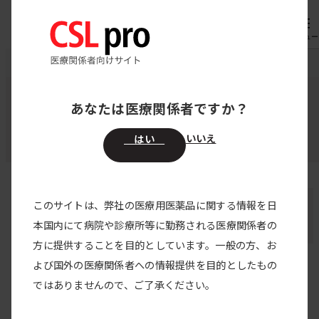
専用機器
オーダー
メニュー
CSL pro
著者・監修者
花本 仁 先生
あなたは医療関係者ですか？
監修者・登壇者・著者
いいえ
はい
花本 仁 先生
このサイトは、弊社の医療用医薬品に関する情報を日
本国内にて病院や診療所等に勤務される医療関係者の
近畿大学奈良病院
方に提供することを目的としています。一般の方、お
よび国外の医療関係者への情報提供を目的としたもの
花本 仁 先生の記事
ではありませんので、ご了承ください。
記事はありません。