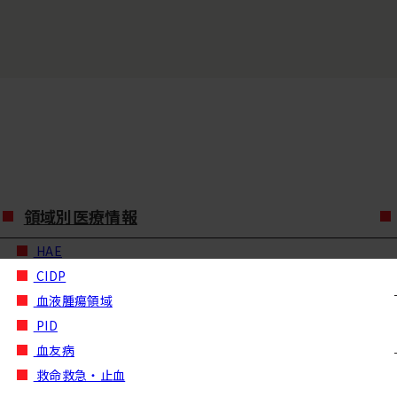
領域別医療情報
HAE
CIDP
血液腫瘍領域
PID
血友病
救命救急・止血