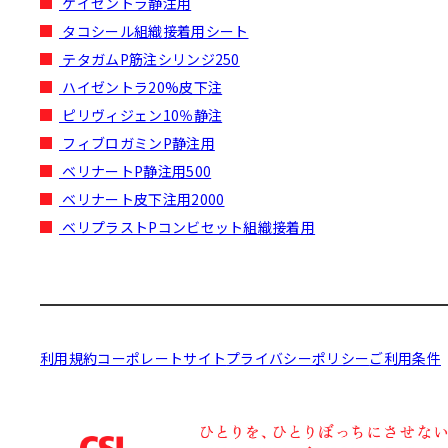
ケイセントラ静注用
タコシール組織接着用シート
テタガムP筋注シリンジ250
ハイゼントラ20%皮下注
ピリヴィジェン10％静注
フィブロガミンP静注用
ベリナートP静注用500
ベリナート皮下注用2000
ベリプラストPコンビセット組織接着用
利用規約
コーポレートサイト
プライバシーポリシー
ご利用条件