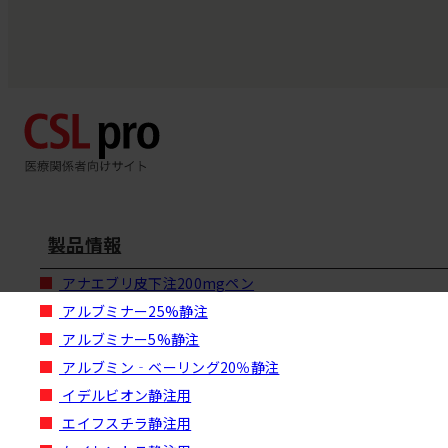
製品情報
アナエブリ皮下注200mgペン
アルブミナー25%静注
アルブミナー5%静注
アルブミン‐ベーリング20％静注
イデルビオン静注用
エイフスチラ静注用