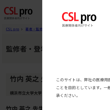
製品
CSL pro
著者・監修者
竹内 英之 先生
監修者・登壇者・著者
竹内 英之 先生
このサイトは、弊社の医療用
ことを目的としています。一
横浜市立大学大学院医学研究科 神経内科学・脳卒中医
承ください。
竹内 英之 先生の記事