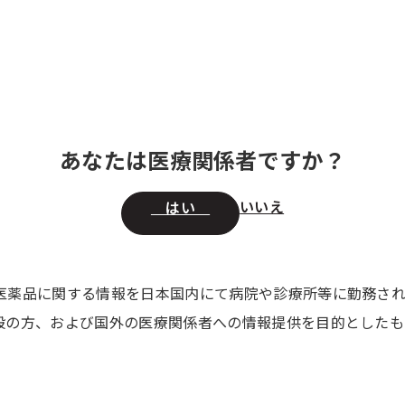
情報
領域別 医療情報
セミナー・講演会
製品の 供給状況
取扱特
あなたは医療関係者ですか？
いいえ
はい
医薬品に関する情報を日本国内にて病院や診療所等に勤務さ
般の方、および国外の医療関係者への情報提供を目的としたも
学／准教授