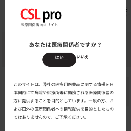
専用機器
オーダー
メニュー
CSL pro
著者・監修者
中尾 綾 先生
あなたは医療関係者ですか？
監修者・登壇者・著者
いいえ
はい
中尾 綾 先生
このサイトは、弊社の医療用医薬品に関する情報を日
本国内にて病院や診療所等に勤務される医療関係者の
愛媛大学大学院医学系研究科 血液・免疫・感染
方に提供することを目的としています。一般の方、お
症内科学 臨床心理士
よび国外の医療関係者への情報提供を目的としたもの
ではありませんので、ご了承ください。
中尾 綾 先生の記事