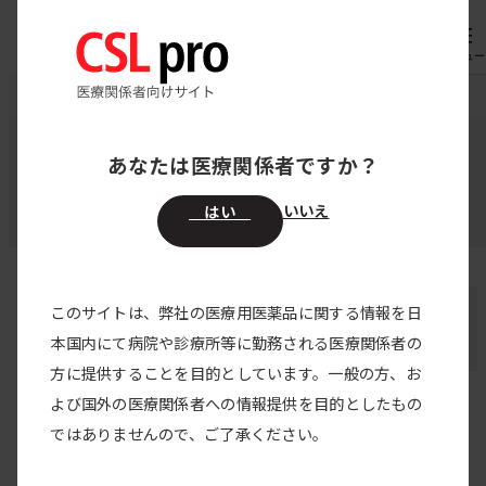
専用機器
オーダー
メニュー
CSL pro
著者・監修者
松本 亜希子 さん
あなたは医療関係者ですか？
監修者・登壇者・著者
いいえ
はい
松本 亜希子 さん
このサイトは、弊社の医療用医薬品に関する情報を日
本国内にて病院や診療所等に勤務される医療関係者の
関西医科大学附属病院
方に提供することを目的としています。一般の方、お
よび国外の医療関係者への情報提供を目的としたもの
松本 亜希子 さんの記事
ではありませんので、ご了承ください。
記事はありません。