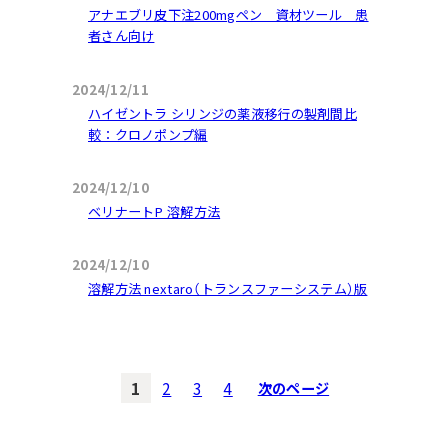
アナエブリ皮下注200mgペン 資材ツール 患
者さん向け
2024/12/11
ハイゼントラ シリンジの薬液移行の製剤間比
較：クロノポンプ編
2024/12/10
ベリナートP 溶解方法
2024/12/10
溶解方法 nextaro（トランスファーシステム）版
1
2
3
4
次のページ