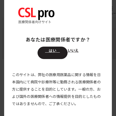
内
専用機器
オーダー
容
メニュー
を
CSL pro
製品情報
投与方法
ス
キ
あなたは医療関係者ですか？
投与方法
ッ
プ
いいえ
はい
このサイトは、弊社の医療用医薬品に関する情報を日
すべての製品
本国内にて病院や診療所等に勤務される医療関係者の
方に提供することを目的としています。一般の方、お
すべてのカテゴリー
よび国外の医療関係者への情報提供を目的としたもの
2026/08/06
NEW
ではありませんので、ご了承ください。
ハイゼントラ 投与シミュレーター