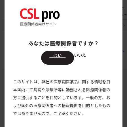
専用機器
オーダー
メニュー
CSL pro
アルブミン‐ベーリング20％静注
アルブミン‐ベーリング
アルブミン‐ベーリング20％静注10.0g/50mL
あなたは医療関係者ですか？
2024/09/25
前へ
次へ
いいえ
はい
このサイトは、弊社の医療用医薬品に関する情報を日
本国内にて病院や診療所等に勤務される医療関係者の
くすり相談窓口
方に提供することを目的としています。一般の方、お
よび国外の医療関係者への情報提供を目的としたもの
0120-534-587
ではありませんので、ご了承ください。