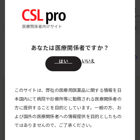
専用機器
オーダー
メニュー
CSL pro
ハイゼントラ20%皮下注
ハイゼントラ20％ 皮下注2g/1
ハイゼントラ20％ 皮下注2g/10mL
あなたは医療関係者ですか？
2026/01/26
前へ
次へ
いいえ
はい
このサイトは、弊社の医療用医薬品に関する情報を日
本国内にて病院や診療所等に勤務される医療関係者の
くすり相談窓口
方に提供することを目的としています。一般の方、お
よび国外の医療関係者への情報提供を目的としたもの
0120-534-587
ではありませんので、ご了承ください。