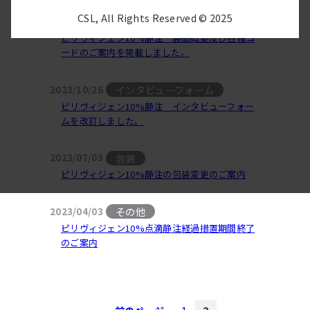
CSL, All Rights Reserved © 2025
その他
2024/04/01
ピリヴィジェン10%静注 製品概要及び各種コ
ードのご案内を掲載しました。
インタビューフォーム
2023/10/26
ピリヴィジェン10%静注 インタビューフォー
ムを改訂しました。
包装
2023/07/03
ピリヴィジェン10%静注の包装変更のご案内
その他
2023/04/03
ピリヴィジェン10%点滴静注経過措置期間終了
のご案内