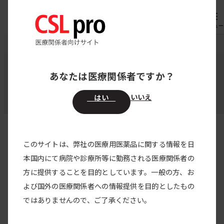
内
専用機器
オーダー
容
メニュー
を
CSL pro
お知らせ
ピリヴィジェン10％静注
ス
キ
あなたは医療関係者ですか？
ピリヴィジェン10％静注
ッ
プ
いいえ
はい
このサイトは、弊社の医療用医薬品に関する情報を日
すべての製品
本国内にて病院や診療所等に勤務される医療関係者の
方に提供することを目的としています。一般の方、お
すべてのカテゴリー
よび国外の医療関係者への情報提供を目的としたもの
供給状況
2024/04/01
ではありませんので、ご了承ください。
ピリヴィジェン10%静注 限定出荷解除のお知
らせを掲載しました。