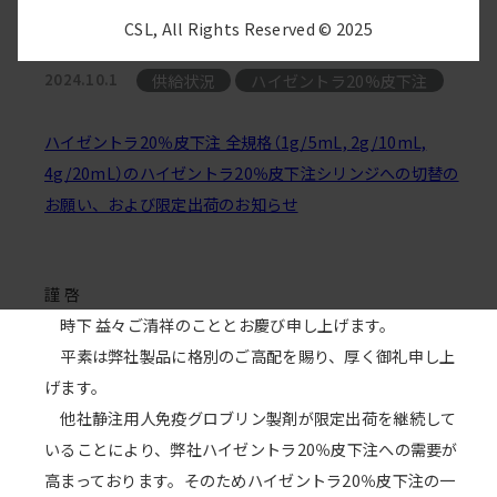
出荷のお知らせ
CSL, All Rights Reserved © 2025
供給状況
ハイゼントラ20%皮下注
2024.10.1
ハイゼントラ20％皮下注 全規格（1g/5mL, 2g/10mL,
4g/20mL）のハイゼントラ20％皮下注シリンジへの切替の
お願い、および限定出荷のお知らせ
謹 啓
時下 益々ご清祥のこととお慶び申し上げます。
平素は弊社製品に格別のご高配を賜り、厚く御礼申し上
げます。
他社静注用人免疫グロブリン製剤が限定出荷を継続して
いることにより、弊社ハイゼントラ20％皮下注への需要が
高まっております。そのためハイゼントラ20％皮下注の一