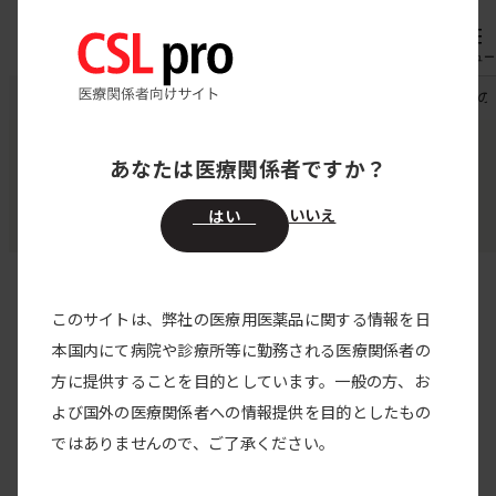
専用機器
オーダー
メニュー
CSL pro
お知らせ
ハイゼントラ20％皮下注シリンジへの切替
あなたは医療関係者ですか？
お知らせ
いいえ
はい
このサイトは、弊社の医療用医薬品に関する情報を日
すべての製品
本国内にて病院や診療所等に勤務される医療関係者の
方に提供することを目的としています。一般の方、お
すべてのカテゴリー
よび国外の医療関係者への情報提供を目的としたもの
ハイゼントラ20％皮下注シリン
ではありませんので、ご了承ください。
ジへの切替のお願い、および限定