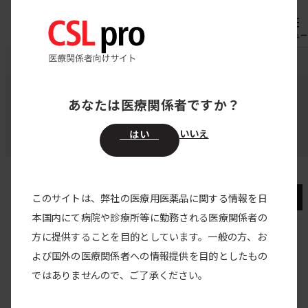
内
専用機器
オーダー
容
メニュー
を
CSL pro
領域別医療情報
PID
PIDの治療
ス
キ
あなたは医療関係者ですか？
領域別医療情報
ッ
PID（原発性免疫不全症候群）
プ
いいえ
はい
PID（原発性免疫不全症候群）
このサイトは、弊社の医療用医薬品に関する情報を日
本国内にて病院や診療所等に勤務される医療関係者の
PIDトップ
方に提供することを目的としています。一般の方、お
よび国外の医療関係者への情報提供を目的としたもの
疾患解説
ではありませんので、ご了承ください。
治療情報