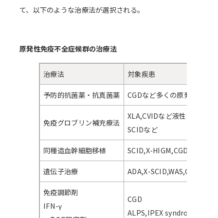
て、以下のような治療法が選択される。
原発性免疫不全症候群の治療法
治療法
対象疾患
予防的抗菌薬・抗真菌薬
CGDなど多くの原発性免疫
XLA,CVIDなど液性免疫不全
免疫グロブリン補充療法
SCIDなど
同種造血幹細胞移植
SCID,X-HIGM,CGDな
遺伝子治療
ADA,X-SCID,WAS,CGDなど
免疫調節剤
CGD
IFN-γ
ALPS,IPEX syndrome,P