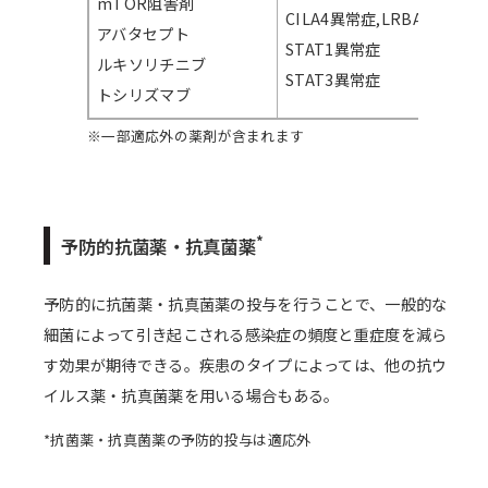
mTOR阻害剤
CILA4異常症,LRBA異常症
アバタセプト
STAT1異常症
ルキソリチニブ
STAT3異常症
トシリズマブ
※一部適応外の薬剤が含まれます
*
予防的抗菌薬・抗真菌薬
予防的に抗菌薬・抗真菌薬の投与を行うことで、一般的な
細菌によって引き起こされる感染症の頻度と重症度を減ら
す効果が期待できる。疾患のタイプによっては、他の抗ウ
イルス薬・抗真菌薬を用いる場合もある。
*抗菌薬・抗真菌薬の予防的投与は適応外