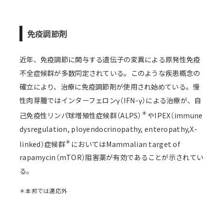
免疫調節剤
近年、免疫調節に関与する遺伝子の変異による原発性免疫
不全症候群が多数同定されている。このような疾患概念の
確立により、治療に免疫調節剤が使用され始めている。慢
性肉芽腫ではインターフェロンγ（IFN-γ）による治療が、自
＊
己免疫性リンパ球増殖性症候群（ALPS）
やIPEX（immune
dysregulation, ployendocrinopathy, enteropathy,X-
＊
linked）症候群
においてはMammalian target of
rapamycin（mTOR）阻害薬が有効であることが示されてい
る。
＊本邦では適応外