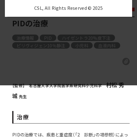
CSL, All Rights Reserved © 2025
セミナー・講演会
PIDの治療
治療情報
PID
ハイゼントラ20%皮下注
, 
, 
ピリヴィジェン10％静注
小児科
血液内科
村松 秀
【監修】 名古屋大学大学院医学系研究科小児科学
城
先生
治療
PIDの治療では、疾患と重症度（「2 診断」の項参照）によっ