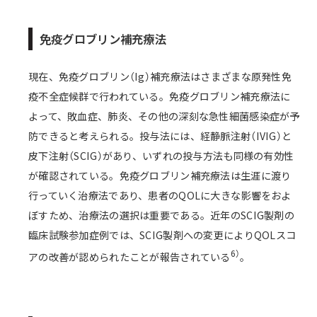
免疫グロブリン補充療法
現在、免疫グロブリン（Ig）補充療法はさまざまな原発性免
疫不全症候群で行われている。免疫グロブリン補充療法に
よって、敗血症、肺炎、その他の深刻な急性細菌感染症が予
防できると考えられる。投与法には、経静脈注射（IVIG）と
皮下注射（SCIG）があり、いずれの投与方法も同様の有効性
が確認されている。免疫グロブリン補充療法は生涯に渡り
行っていく治療法であり、患者のQOLに大きな影響をおよ
ぼすため、治療法の選択は重要である。近年のSCIG製剤の
臨床試験参加症例では、SCIG製剤への変更によりQOLスコ
6）
アの改善が認められたことが報告されている
。