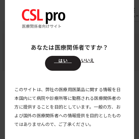
内
専用機器
オーダー
容
メニュー
を
CSL pro
領域別医療情報
内分泌内科
ス
キ
あなたは医療関係者ですか？
内分泌内科
ッ
プ
いいえ
はい
このサイトは、弊社の医療用医薬品に関する情報を日
すべての製品
本国内にて病院や診療所等に勤務される医療関係者の
方に提供することを目的としています。一般の方、お
すべてのカテゴリー
よび国外の医療関係者への情報提供を目的としたもの
2025/07/28
ではありませんので、ご了承ください。
HAE診療フロントライン 医療法人埼友会 埼友
草加病院の取り組み