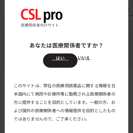
内
専用機器
オーダー
容
メニュー
を
CSL pro
領域別医療情報
消化器外科
ス
キ
あなたは医療関係者ですか？
消化器外科
ッ
プ
いいえ
はい
このサイトは、弊社の医療用医薬品に関する情報を日
すべての製品
本国内にて病院や診療所等に勤務される医療関係者の
方に提供することを目的としています。一般の方、お
すべてのカテゴリー
よび国外の医療関係者への情報提供を目的としたもの
2026/04/12
ではありませんので、ご了承ください。
腹腔鏡下肝S7部分切除におけるタコシール組織
接着用シート