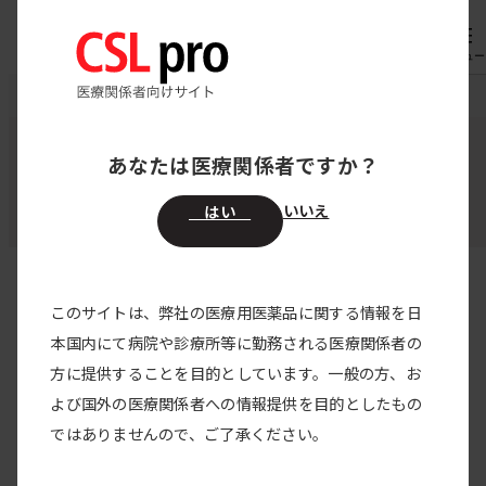
内
専用機器
オーダー
容
メニュー
を
CSL pro
領域別医療情報
心臓外科
ス
キ
あなたは医療関係者ですか？
心臓外科
ッ
プ
いいえ
はい
このサイトは、弊社の医療用医薬品に関する情報を日
すべての製品
本国内にて病院や診療所等に勤務される医療関係者の
方に提供することを目的としています。一般の方、お
すべてのカテゴリー
よび国外の医療関係者への情報提供を目的としたもの
2026/04/01
ではありませんので、ご了承ください。
2分で見る 臨床使用例ライブラリー