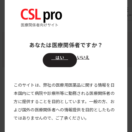
内
専用機器
オーダー
容
メニュー
を
CSL pro
領域別医療情報
患者サポート
ス
キ
領域別医療情報
あなたは医療関係者ですか？
患者サポート
ッ
プ
いいえ
はい
このサイトは、弊社の医療用医薬品に関する情報を日
本国内にて病院や診療所等に勤務される医療関係者の
方に提供することを目的としています。一般の方、お
よび国外の医療関係者への情報提供を目的としたもの
ではありませんので、ご了承ください。