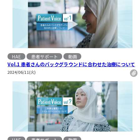
HAE
患者サポート
動画
, 
Vol.1 患者さんのバックグラウンドに合わせた治療について
2024/06/11(火)
HAE
患者サポート
動画