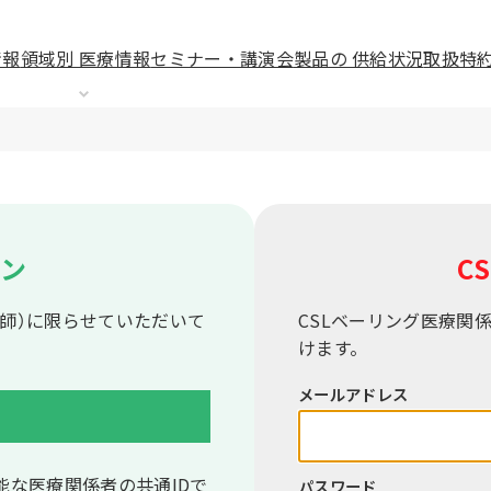
情報
領域別 医療情報
セミナー・講演会
製品の 供給状況
取扱特
イン
CS
師）に限らせていただいて
CSLベーリング医療関
けます。
メールアドレス
能な医療関係者の共通IDで
パスワード