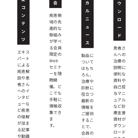
会
カ
ウ
コ
ル
ン
ン
疾患領
ニ
ロ
域の先
テ
ュ
ー
進的な
ン
ー
取組み
ド
ツ
が学べ
ス
る会員
患者さ
エキス
限定の
んへの
製品に
パート
Web
治療の
ついて
による
セミナ
説明に
はもち
疾患解
ーを随
便利な
ろん、
説や患
時開
資料や
治療や
者さん
催。ど
自己投
診断に
へのイ
こでも
与マニ
役立つ
ンタビ
手軽に
ュアル
最新の
ューな
情報収
など診
情報を
ど疾患
集でき
療支援
ご提供
の理解
ま
資材が
するこ
が深ま
す。
ダウン
とで、
る記事
ロード
会員の
や動画