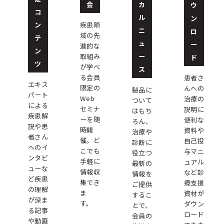
会
カ
ウ
コ
ル
ン
ン
疾患領
ニ
ロ
域の先
テ
ュ
ー
進的な
ン
ー
取組み
ド
ツ
が学べ
ス
る会員
患者さ
エキス
限定の
んへの
製品に
パート
Web
治療の
ついて
による
セミナ
説明に
はもち
疾患解
ーを随
便利な
ろん、
説や患
時開
資料や
治療や
者さん
催。ど
自己投
診断に
へのイ
こでも
与マニ
役立つ
ンタビ
手軽に
ュアル
最新の
ューな
情報収
など診
情報を
ど疾患
集でき
療支援
ご提供
の理解
ま
資材が
するこ
が深ま
す。
ダウン
とで、
る記事
ロード
会員の
や動画