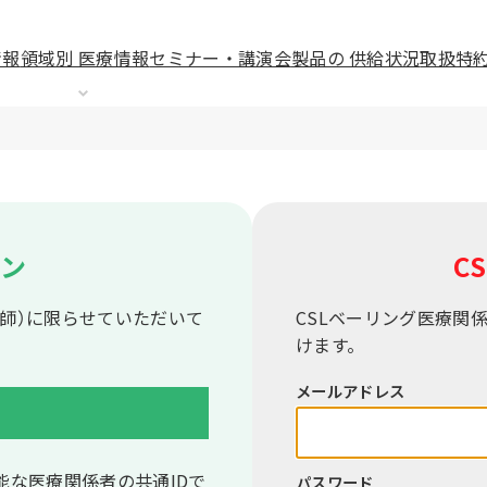
情報
領域別 医療情報
セミナー・講演会
製品の 供給状況
取扱特
イン
CS
師）に限らせていただいて
CSLベーリング医療関
けます。
メールアドレス
能な医療関係者の共通IDで
パスワード