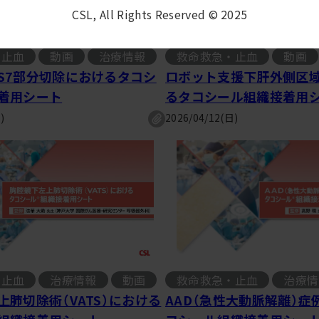
CSL, All Rights Reserved © 2025
・止血
動画
治療情報
救命救急・止血
動画
, 
S7部分切除におけるタコシ
ロボット支援下肝外側区
着用シート
るタコシール組織接着用
)
2026/04/12(日)
・止血
治療情報
動画
救命救急・止血
治療情
, 
上肺切除術（VATS）における
AAD（急性大動脈解離）症