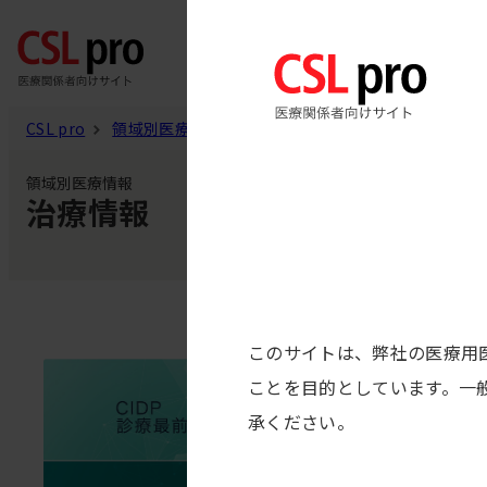
内
製品
容
を
ス
CSL pro
領域別医療情報
治療情報
キ
領域別医療情報
ッ
治療情報
プ
このサイトは、弊社の医療用
ことを目的としています。一
承ください。