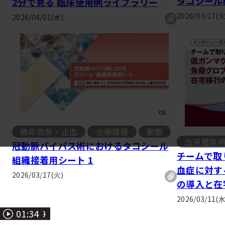
タコシール
2分で見る 臨床使用例ライブラリー
2026/03/17(火
2026/04/01(水)
救命救急・止血
治療情報
動画
, 
血液腫瘍
冠動脈バイパス術におけるタコシール
チームで取
組織接着用シート 1
血症に対す
2026/03/17(火)
の導入と在
2026/03/11(水
01：58
03:43
01：59
01:31
02:03
02:01
01:53
01:34