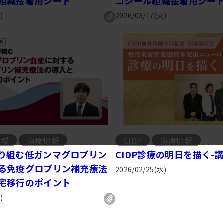
組織接着用シート
コシール組織接着用シー
)
2026/03/17(火)
領域
治療情報
CIDP
治療情報
り組む低ガンマグロブリン
CIDP診療の明日を描く-
る免疫グロブリン補充療法
2026/02/25(水)
宅移行のポイント
)