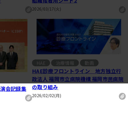
ト
組織接着用シート2
2026/03/17(火)
HAE
治療情報
動画
, 
HAE診療フロントライン 地方独立行
政法人 福岡市立病院機構 福岡市民病院
の取り組み
講演会記録集
2026/02/02(月)