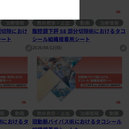
治療情報
救命救急・止血
動画
治療情報
, 
域切除におけ
腹腔鏡下肝 S8 部分切除術におけるタコ
シート
シール組織接着用シート
2026/04/12(日)
報
動画
救命救急・止血
治療情報
動画
, 
例におけるタ
冠動脈バイパス術におけるタコシール