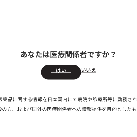
情報
領域別 医療情報
セミナー・講演会
製品の 供給状況
取扱特
あなたは医療関係者ですか？
いいえ
はい
医薬品に関する情報を日本国内にて病院や診療所等に勤務さ
般の方、および国外の医療関係者への情報提供を目的としたも