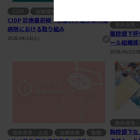
CIDP
治療情報
CIDP 診療最前線 京都大学医学部附属
救命救急
, 
病院における取り組み
腹腔鏡下肝
2026/04/14(火)
ール組織接
2026/04/12(日
救命救急
, 
胸腔鏡下左
救命救急・止血
治療情報
動画
, 