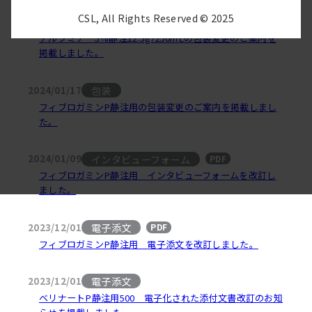
CSL, All Rights Reserved © 2025
包装
2024/01/17
アルブミナー5%静注12.5g/250mLの包装変更のご案内を
掲載しました。
包装
2024/01/17
フィブロガミンP静注用の包装変更のご案内を掲載しまし
た。
インタビューフォーム
2024/01/09
PDF
フィブロガミンP静注用 インタビューフォームを改訂し
ました。
電子添文
2023/12/01
PDF
フィブロガミンP静注用 電子添文を改訂しました。
電子添文
2023/12/01
ベリナートP静注用500 電子化された添付文書改訂のお知