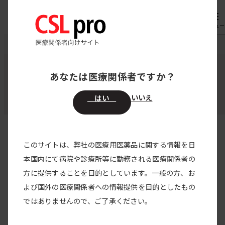
内
専用機器
オーダー
容
メニュー
を
CSL pro
お知らせ
ス
キ
あなたは医療関係者ですか？
お知らせ
ッ
プ
いいえ
はい
このサイトは、弊社の医療用医薬品に関する情報を日
すべての製品
本国内にて病院や診療所等に勤務される医療関係者の
方に提供することを目的としています。一般の方、お
すべてのカテゴリー
よび国外の医療関係者への情報提供を目的としたもの
包装
2024/01/17
ではありませんので、ご了承ください。
アルブミナー25%静注12.5g/50mLの包装変更のご案内を
掲載しました。