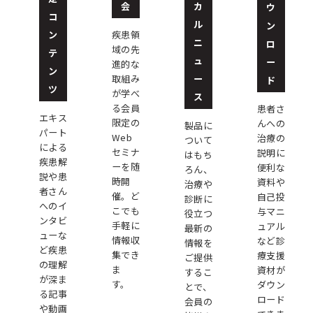
会
カ
ウ
コ
ル
ン
ン
疾患領
ニ
ロ
域の先
テ
ュ
ー
進的な
ン
ー
取組み
ド
ツ
が学べ
ス
る会員
患者さ
エキス
限定の
んへの
製品に
パート
Web
治療の
ついて
による
セミナ
説明に
はもち
疾患解
ーを随
便利な
ろん、
説や患
時開
資料や
治療や
者さん
催。ど
自己投
診断に
へのイ
こでも
与マニ
役立つ
ンタビ
手軽に
ュアル
最新の
ューな
情報収
など診
情報を
ど疾患
集でき
療支援
ご提供
の理解
ま
資材が
するこ
が深ま
す。
ダウン
とで、
る記事
ロード
会員の
や動画