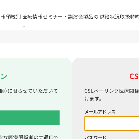
情報
領域別 医療情報
セミナー・講演会
製品の 供給状況
取扱特
イン
CS
師）に限らせていただいて
CSLベーリング医療関
けます。
メールアドレス
能な医療関係者の共通IDで
パスワード