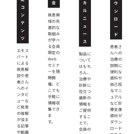
会
カ
ウ
コ
ル
ン
ン
疾患領
ニ
ロ
域の先
テ
ュ
ー
進的な
ン
ー
取組み
ド
ツ
が学べ
ス
る会員
患者さ
エキス
限定の
んへの
製品に
パート
Web
治療の
ついて
による
セミナ
説明に
はもち
疾患解
ーを随
便利な
ろん、
説や患
時開
資料や
治療や
者さん
催。ど
自己投
診断に
へのイ
こでも
与マニ
役立つ
ンタビ
手軽に
ュアル
最新の
ューな
情報収
など診
情報を
ど疾患
集でき
療支援
ご提供
の理解
ま
資材が
するこ
が深ま
す。
ダウン
とで、
る記事
ロード
会員の
や動画