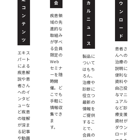
会
カ
ウ
コ
ル
ン
ン
疾患領
ニ
ロ
域の先
テ
ュ
ー
進的な
ン
ー
取組み
ド
ツ
が学べ
ス
る会員
患者さ
エキス
限定の
んへの
製品に
パート
Web
治療の
ついて
による
セミナ
説明に
はもち
疾患解
ーを随
便利な
ろん、
説や患
時開
資料や
治療や
者さん
催。ど
自己投
診断に
へのイ
こでも
与マニ
役立つ
ンタビ
手軽に
ュアル
最新の
ューな
情報収
など診
情報を
ど疾患
集でき
療支援
ご提供
の理解
ま
資材が
するこ
が深ま
す。
ダウン
とで、
る記事
ロード
会員の
や動画