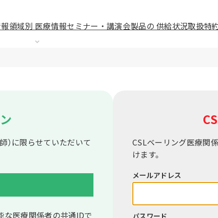
情報
領域別 医療情報
セミナー・講演会
製品の 供給状況
取扱特
イン
CS
師）に限らせていただいて
CSLベーリング医療関
けます。
メールアドレス
能な医療関係者の共通IDで
パスワード